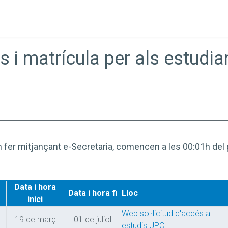
s i matrícula per als estudi
 fer mitjançant e-Secretaria, comencen a les 00:01h del p
Data i hora
Data i hora fi
Lloc
inici
Web sol·licitud d'accés a
19 de març
01 de juliol
estudis UPC