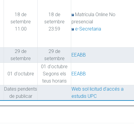
18 de
18 de
Matrícula Online No
setembre
setembre
presencial
11:00
23:59
e-Secretaria
29 de
29 de
EEABB
setembre
setembre
01 d'octubre
01 d'octubre
Segons els
EEABB
teus horaris
Dates pendents
Web sol·licitud d'accés a
de publicar
estudis UPC