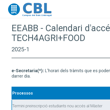
Go to upc.edu
EEABB - Calendari d'accé
TECH4AGRI+FOOD
2025-1
e-Secretaria(*):
L'horari dels tràmits que es poden
darrer dia.
Processos
Termini preinscripció estudiants nou accés al Màster