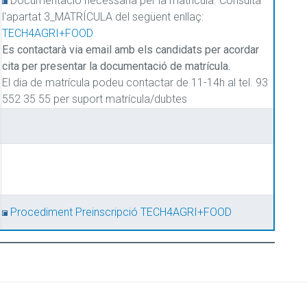
Documentació necessària per la matrícula. Consulta
l'apartat 3_MATRÍCULA del següent enllaç:
TECH4AGRI+FOOD
Es contactarà via email amb els candidats per acordar
cita per presentar la documentació de matrícula.
El dia de matrícula podeu contactar de 11-14h al tel. 93
552 35 55 per suport matrícula/dubtes
Procediment Preinscripció TECH4AGRI+FOOD