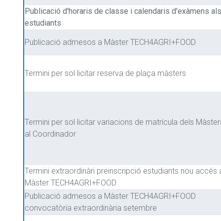
Publicació d'horaris de classe i calendaris d'exàmens al
estudiants
Publicació admesos a Màster TECH4AGRI+FOOD
Termini per sol·licitar reserva de plaça màsters
Termini per sol·licitar variacions de matrícula dels Màster
al Coordinador
Termini extraordinàri preinscripció estudiants nou accés 
Màster TECH4AGRI+FOOD
Publicació admesos a Màster TECH4AGRI+FOOD
convocatòria extraordinària setembre