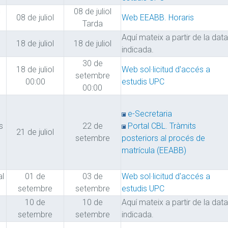
s
08 de juliol
08 de juliol
Web EEABB. Horaris
Tarda
Aquí mateix a partir de la data
18 de juliol
18 de juliol
indicada.
30 de
18 de juliol
Web sol·licitud d'accés a
setembre
00:00
estudis UPC
00:00
e-Secretaria
s
22 de
Portal CBL. Tràmits
21 de juliol
setembre
posteriors al procés de
matrícula (EEABB)
al
01 de
03 de
Web sol·licitud d'accés a
setembre
setembre
estudis UPC
10 de
10 de
Aquí mateix a partir de la data
setembre
setembre
indicada.