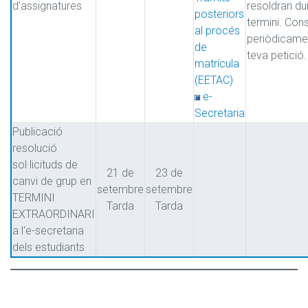
d'assignatures
resoldran dur
posteriors
termini. Cons
al procés
periòdicamen
de
teva petició.
matrícula
(EETAC)
e-
Secretaria
Publicació
resolució
sol·licituds de
21 de
23 de
canvi de grup en
setembre
setembre
TERMINI
Tarda
Tarda
EXTRAORDINARI
a l'e-secretaria
dels estudiants