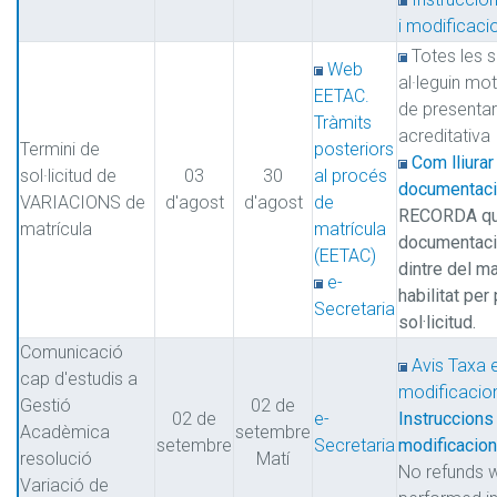
i modificaci
Totes les so
Web
al·leguin mot
EETAC.
de presenta
Tràmits
acreditativa
Termini de
posteriors
Com lliurar
sol·licitud de
03
30
al procés
documentació
VARIACIONS de
d'agost
d'agost
de
RECORDA qu
matrícula
matrícula
documentació 
(EETAC)
dintre del ma
e-
habilitat per
Secretaria
sol·licitud.
Comunicació
Avis Taxa 
cap d'estudis a
modificacion
Gestió
02 de
02 de
e-
Instruccions 
Acadèmica
setembre
setembre
Secretaria
modificacion
resolució
Matí
No refunds w
Variació de