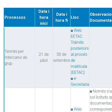
Data i
Data i
Observacio
Processos
hora
Lloc
hora fi
Documenta
inici
Web
EETAC.
Tràmits
posteriors
Termini per
21 de
30 de
al procés
Intercanvi de
juliol
setembre
de
grup
matrícula
(EETAC)
e-
Secretaria
Només s'a
sol·licituds 
documentaci
Web
corresponen