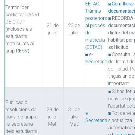
EETAC.
Com lliurar
Termini per
Tràmits
documentació
sol·licitar CANVI
posteriors
RECORDA q
DE GRUP
21 de
23 de
al procés
documentació 
(inclosos els
juliol
juliol
de
dintre del ma
estudiants
matrícula
habilitat per
matriculats al
(EETAC)
sol·licitud.
grup RESV)
e-
Consulta l'
Secretaria
del tràmit de
sol·licitud. P
tinguis un c
important.
Si has fet 
canvi de gru
Publicació
l'apartat deta
resolucions del
29 de
31 de
e-
Tot canvi 
canvi de grup a
juliol
juliol
Secretaria
s'actualitza
l'e-secretaria
Matí
Matí
automàticam
dels estudiants
Instruccio