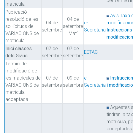
performed in
matricula
Publicació
Avis Taxa 
resolució de les
04 de
04 de
e-
modificacion
sol·licituds de
setembre
setembre
Secretaria
Instruccions 
VARIACIONS de
Matí
modificacion
matrícula
Inici classes
07 de
07 de
EETAC
dels Graus
setembre
setembre
Termini de
modificació de
les matrícules de
07 de
09 de
e-
Instruccio
VARIACIONS de
setembre
setembre
Secretaria
i modificaci
matrícula
acceptada
Aquestes so
tindran la ta
matrícula, pe
acceptades 