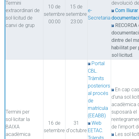
Termini
devolució de
10 de
15 de
extraordinari de
e-
Com lliurar
setembre
setembre
sol·licitud de
Secretaria
documentació
00:00
23:00
canvi de grup
RECORDA q
documentació 
dintre del ma
habilitat per
sol·licitud.
Portal
CBL.
Tràmits
posteriors
En cap cas
al procés
d'una sol.lic
de
acadèmica d
matrícula
Termini per
suposarà el
(EEABB)
sol·licitar la
reintegrame
16 de
31
Web
BAIXA
de l'import d
setembre
d'octubre
EETAC.
acadèmica
Les sol·lici
Tràmits