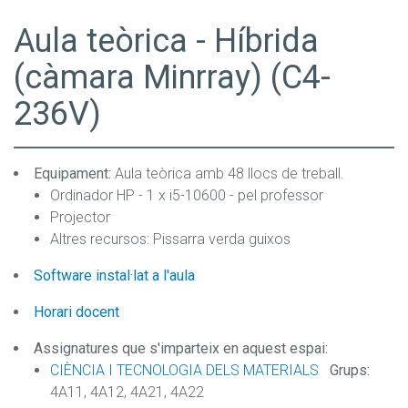
Aula teòrica - Híbrida
(càmara Minrray) (C4-
236V)
Equipament:
Aula teòrica amb 48 llocs de treball.
Ordinador HP - 1 x i5-10600 - pel professor
Projector
Altres recursos: Pissarra verda guixos
Software instal·lat a l'aula
Horari docent
Assignatures que s'imparteix en aquest espai:
CIÈNCIA I TECNOLOGIA DELS MATERIALS
Grups:
4A11, 4A12, 4A21, 4A22