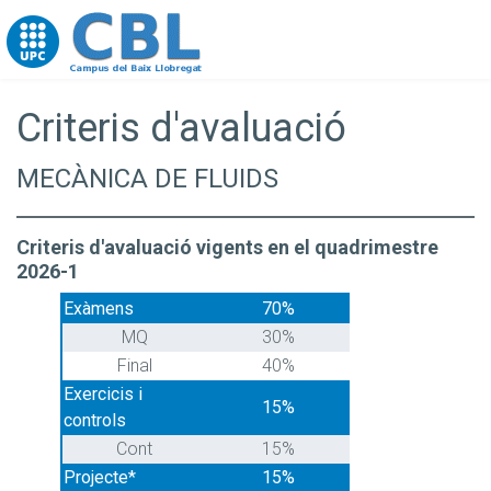
Go to upc.edu
Criteris d'avaluació
MECÀNICA DE FLUIDS
Criteris d'avaluació vigents en el quadrimestre
2026-1
Exàmens
70%
MQ
30%
Final
40%
Exercicis i
15%
controls
Cont
15%
Projecte*
15%