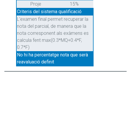
Proje
15%
Criteris del sistema qualificació
L'examen final permet recuperar la
nota del parcial, de manera que la
nota corresponent als exàmens es
calcula fent max(0.3*MQ+0.4*F,
0.7*F)
No hi ha percentatge nota que serà
reavaluació definit