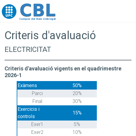
Go to upc.edu
Criteris d'avaluació
ELECTRICITAT
Criteris d'avaluació vigents en el quadrimestre
2026-1
Exàmens
50%
Parci
20%
Final
30%
Exercicis i
15%
controls
Exer1
5%
Exer2
10%