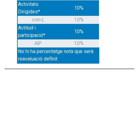
Activitats
10%
Dirigides*
con-L
10%
Actitud i
10%
participació*
AiP
10%
No hi ha percentatge nota que serà
reavaluació definit