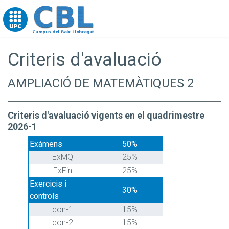
Go to upc.edu
Criteris d'avaluació
AMPLIACIÓ DE MATEMÀTIQUES 2
Criteris d'avaluació vigents en el quadrimestre
2026-1
Exàmens
50%
ExMQ
25%
ExFin
25%
Exercicis i
30%
controls
con-1
15%
con-2
15%