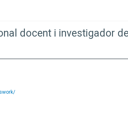
onal docent i investigador d
kswork/