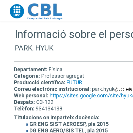
Go to upc.edu
Informació sobre el pers
PARK, HYUK
Departament:
Física
Categoria:
Professor agregat
Producció científica:
FUTUR
Correu electrònic institucional:
park.hyuk
Web personal:
https://sites.google.com/site/hyu
Despatx:
C3-122
Telèfon:
934134138
Titulacions on imparteix docència:
GR ENG SIST AEROESP, pla 2015
DG ENG AERO/SIS TEL, pla 2015