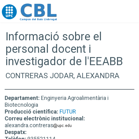
Go to upc.edu
Informació sobre el
personal docent i
investigador de l'EEABB
CONTRERAS JODAR, ALEXANDRA
Departament:
Enginyeria Agroalimentària i
Biotecnologia
Producció científica:
FUTUR
Correu electrònic institucional:
alexandra.contreras
Despatx:
Telèfon:
935521114