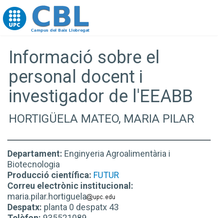
Go to upc.edu
Informació sobre el
personal docent i
investigador de l'EEABB
HORTIGÜELA MATEO, MARIA PILAR
Departament:
Enginyeria Agroalimentària i
Biotecnologia
Producció científica:
FUTUR
Correu electrònic institucional:
maria.pilar.hortiguela
Despatx:
planta 0 despatx 43
Telèfon:
935521089