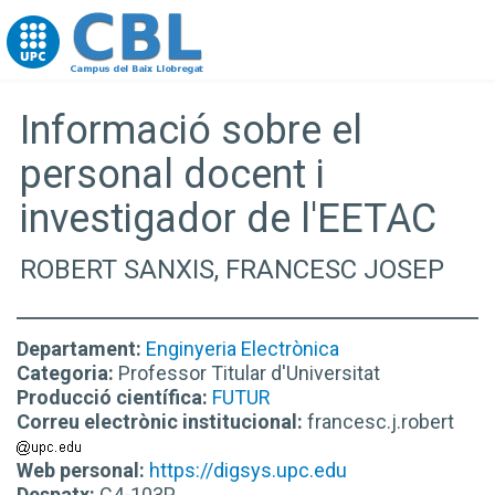
Go to upc.edu
Informació sobre el
personal docent i
investigador de l'EETAC
ROBERT SANXIS, FRANCESC JOSEP
Departament:
Enginyeria Electrònica
Categoria:
Professor Titular d'Universitat
Producció científica:
FUTUR
Correu electrònic institucional:
francesc.j.robert
Web personal:
https://digsys.upc.edu
Despatx:
C4-103P