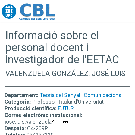
Go to upc.edu
Informació sobre el
personal docent i
investigador de l'EETAC
VALENZUELA GONZÁLEZ, JOSÉ LUIS
Departament:
Teoria del Senyal i Comunicacions
Categoria:
Professor Titular d'Universitat
Producció científica:
FUTUR
Correu electrònic institucional:
jose.luis.valenzuela
Despatx:
C4-209P
Telèfon:
934137110