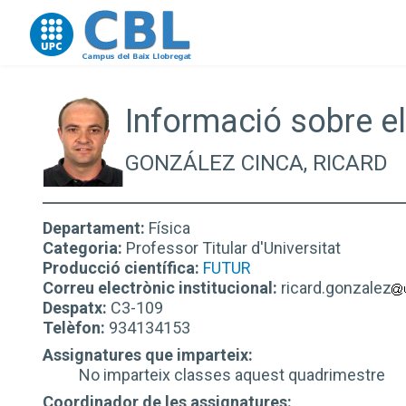
Go to upc.edu
Informació sobre el
GONZÁLEZ CINCA, RICARD
Departament:
Física
Categoria:
Professor Titular d'Universitat
Producció científica:
FUTUR
Correu electrònic institucional:
ricard.gonzalez
Despatx:
C3-109
Telèfon:
934134153
Assignatures que imparteix:
No imparteix classes aquest quadrimestre
Coordinador de les assignatures: