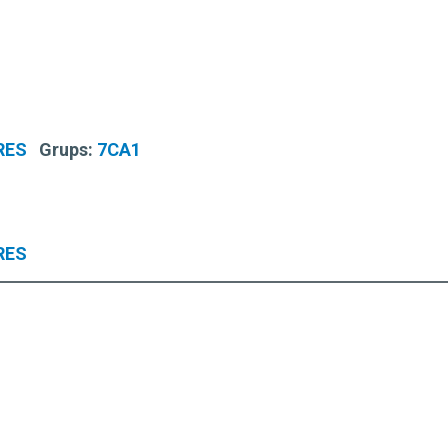
RES
Grups:
7CA1
RES