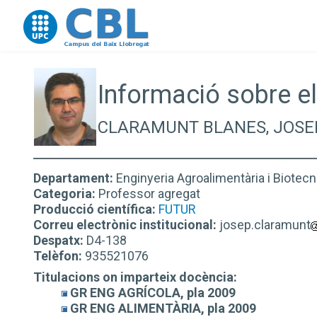
Go to upc.edu
Informació sobre el
CLARAMUNT BLANES, JOSE
Departament:
Enginyeria Agroalimentària i Biotecn
Categoria:
Professor agregat
Producció científica:
FUTUR
Correu electrònic institucional:
josep.claramunt
Despatx:
D4-138
Telèfon:
935521076
Titulacions on imparteix docència:
GR ENG AGRÍCOLA, pla 2009
GR ENG ALIMENTÀRIA, pla 2009