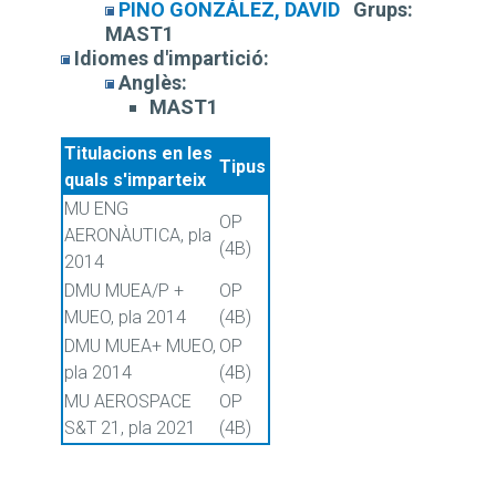
PINO GONZÁLEZ, DAVID
Grups:
MAST1
Idiomes d'impartició:
Anglès:
MAST1
Titulacions en les
Tipus
quals s'imparteix
MU ENG
OP
AERONÀUTICA, pla
(4B)
2014
DMU MUEA/P +
OP
MUEO, pla 2014
(4B)
DMU MUEA+ MUEO,
OP
pla 2014
(4B)
MU AEROSPACE
OP
S&T 21, pla 2021
(4B)