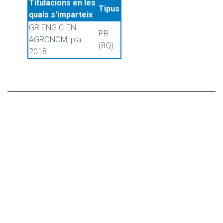
Titulacions en les
Tipus
quals s'imparteix
GR ENG CIEN
PR
AGRONOM, pla
(8Q)
2018