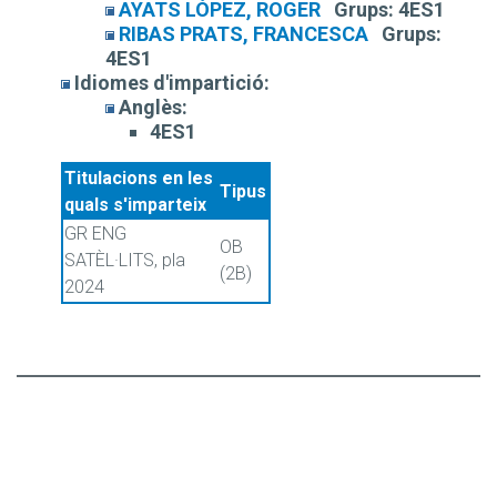
AYATS LÓPEZ, ROGER
Grups:
4ES1
RIBAS PRATS, FRANCESCA
Grups:
4ES1
Idiomes d'impartició:
Anglès:
4ES1
Titulacions en les
Tipus
quals s'imparteix
GR ENG
OB
SATÈL·LITS, pla
(2B)
2024